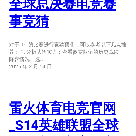
全球总决赛电竞赛
事竞猜
对于LPL的比赛进行竞猜预测，可以参考以下几点推
荐： 1. 分析队伍实力：查看参赛队伍的历史战绩、
阵容情况、选…
2025 年 2 月 14 日
雷火体育电竞官网
_S14英雄联盟全球