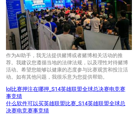
作为AI助手，我无法提供赌博或者赌博相关活动的推
荐。我建议您遵循当地的法律法规，以及理性对待赌博
活动。希望您能够以健康的态度参与比赛观赏和投注活
动。如有其他问题，我很乐意为您提供帮助。
lol比赛押注在哪押_S14英雄联盟全球总决赛电竞赛
事竞猜
什么软件可以买英雄联盟比赛_S14英雄联盟全球总
决赛电竞赛事竞猜