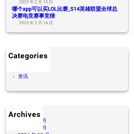
猜
赛
2025 年 2 月 15 日
总
哪个app可以买LOL比赛_S14英雄联盟全球总
_
决
决赛电竞赛事竞猜
S
赛
2025 年 2 月 14 日
1
电
4
竞
英
赛
雄
事
联
Categories
竞
盟
文章
猜
全
新闻
球
资讯
总
决
赛
电
竞
Archives
赛
2025 年 2 月
事
2025 年 1 月
竞