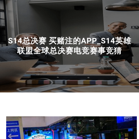
r
c
h
S14总决赛 买赌注的APP_S14英雄
联盟全球总决赛电竞赛事竞猜