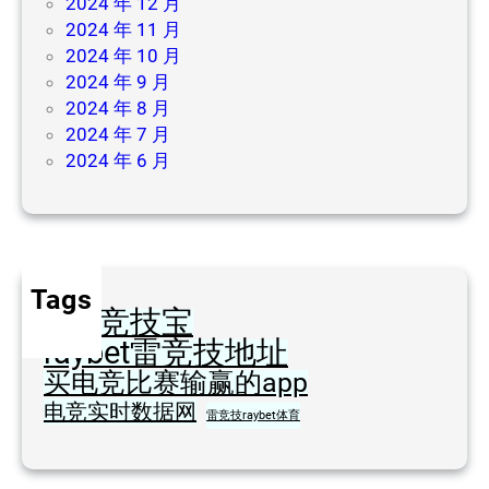
2024 年 12 月
猜
2024 年 11 月
2024 年 10 月
2024 年 9 月
2024 年 8 月
2024 年 7 月
2024 年 6 月
Tags
JJB竞技宝
raybet雷竞技地址
买电竞比赛输赢的app
电竞实时数据网
雷竞技raybet体育