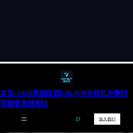
首页–2025英雄联盟(LOL)s15全球总决赛冠
军赛事竞猜网站
S
加入我们
e
a