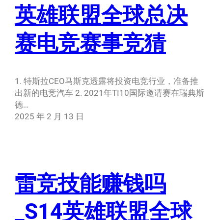
英雄联盟全球总决
赛电竞赛事竞猜
1. 特斯拉CEO马斯克透露将投资电竞行业，准备推
出新的电竞汽车 2. 2021年TI10国际邀请赛在瑞典斯
德…
2025 年 2 月 13 日
雷竞技能赚钱吗
_S14英雄联盟全球