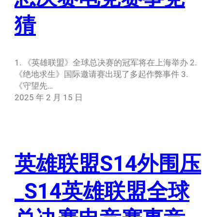
猜
1. 《英雄联盟》全球总决赛的冠军将在上海举办 2.
《绝地求生》国际邀请赛出现了多起作弊事件 3.
《守望先…
2025 年 2 月 15 日
英雄联盟S14外围压
_S14英雄联盟全球