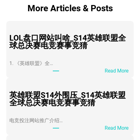
More Articles & Posts
LOL盘口网站叫啥_S14英雄联盟全
球总决赛电竞赛事竞猜
1. 《英雄联盟》全…
：
Read More
L
O
L
英雄联盟S14外围压_S14英雄联盟
盘
全球总决赛电竞赛事竞猜
口
网
电竞投注网站推广介绍…
站
：
Read More
叫
英
啥