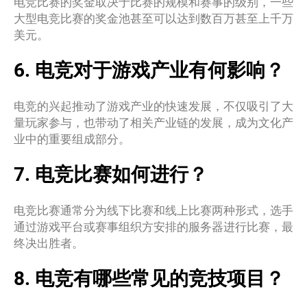
电竞比赛的奖金取决于比赛的规模和赛事的级别，一些
大型电竞比赛的奖金池甚至可以达到数百万甚至上千万
美元。
6. 电竞对于游戏产业有何影响？
电竞的兴起推动了游戏产业的快速发展，不仅吸引了大
量玩家参与，也带动了相关产业链的发展，成为文化产
业中的重要组成部分。
7. 电竞比赛如何进行？
电竞比赛通常分为线下比赛和线上比赛两种形式，选手
通过游戏平台或赛事组织方安排的服务器进行比赛，最
终决出胜者。
8. 电竞有哪些常见的竞技项目？