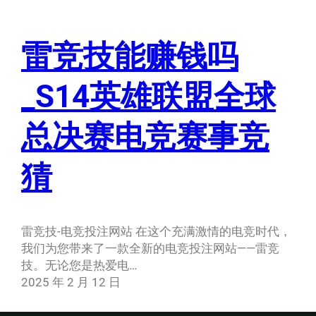
雷竞技能赚钱吗
_S14英雄联盟全球
总决赛电竞赛事竞
猜
雷竞技-电竞投注网站 在这个充满激情的电竞时代，
我们为您带来了一款全新的电竞投注网站——雷竞
技。无论您是热爱电…
2025 年 2 月 12 日