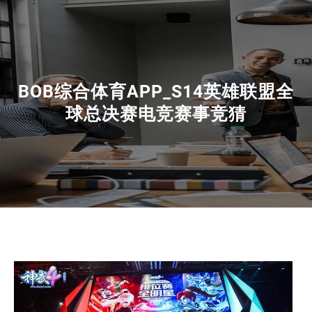
r
c
h
BOB综合体育APP_S14英雄联盟全
球总决赛电竞赛事竞猜