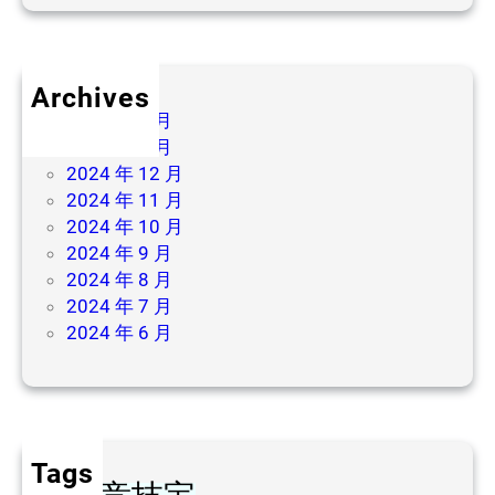
决
赛
电
竞
Archives
赛
2025 年 2 月
事
2025 年 1 月
竞
2024 年 12 月
猜
2024 年 11 月
2024 年 10 月
2024 年 9 月
2024 年 8 月
2024 年 7 月
2024 年 6 月
Tags