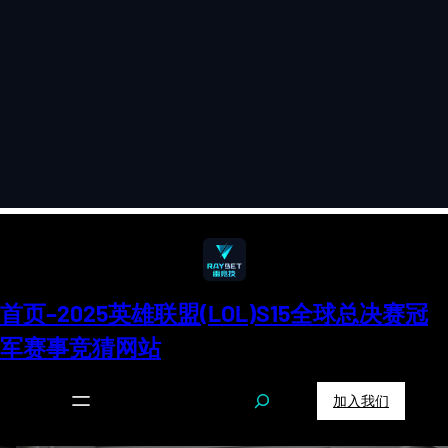
首页–2025英雄联盟(LOL)s15全球总决赛冠
军赛事竞猜网站
S
加入我们
e
a