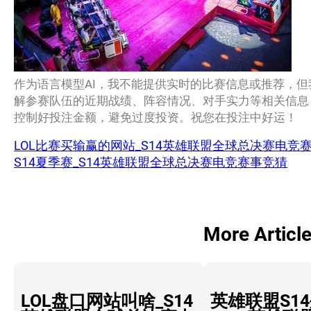
作为语言模型AI，我不能提供实时的比赛信息或推荐，
解参赛队伍的近期战绩、阵容情况、对手实力等相关信息
控制好投注金额，避免过度投资。祝您在投注中好运！
LOL比赛买输赢的网站_S14英雄联盟全球总决赛电竞
S14夏季赛_S14英雄联盟全球总决赛电竞赛事竞猜
More Articl
LOL盘口网站叫啥_S14
英雄联盟S1