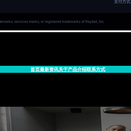
首页
最新资讯
关于
产品
介绍
联系方式