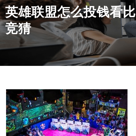
英雄联盟怎么投钱看比
竞猜