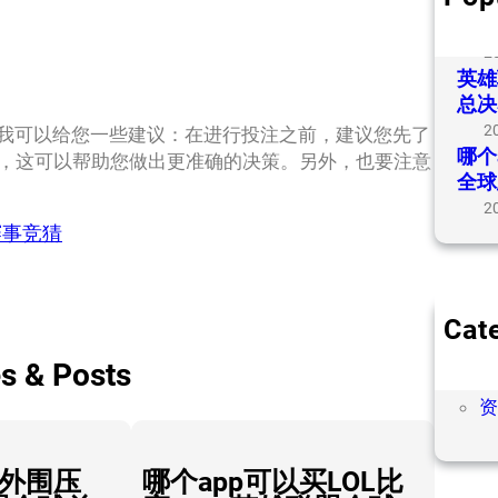
LO
决赛
2
英雄
总决
2
但我可以给您一些建议：在进行投注之前，建议您先了
哪个
，这可以帮助您做出更准确的决策。另外，也要注意
全球
2
赛事竞猜
Cat
文
es & Posts
新
资
4外围压
哪个app可以买LOL比