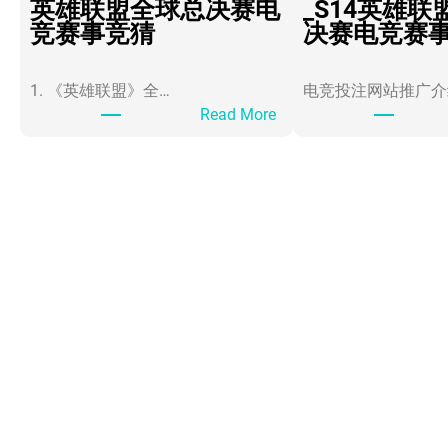
英雄联盟全球总决赛电
_S14英雄
竞赛事竞猜
决赛电竞赛
1. 《英雄联盟》全…
电竞投注网站推广介
：
Read More
L
O
L
盘
口
网
站
叫
啥
_
S
1
4