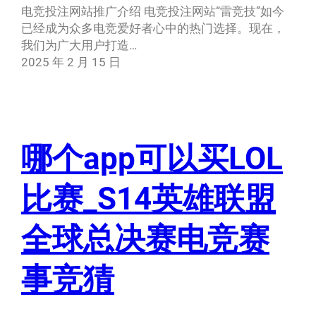
电竞投注网站推广介绍 电竞投注网站“雷竞技”如今
已经成为众多电竞爱好者心中的热门选择。现在，
我们为广大用户打造…
2025 年 2 月 15 日
哪个app可以买LOL
比赛_S14英雄联盟
全球总决赛电竞赛
事竞猜