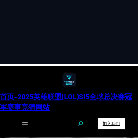
首页–2025英雄联盟(LOL)s15全球总决赛冠
军赛事竞猜网站
S
加入我们
e
a