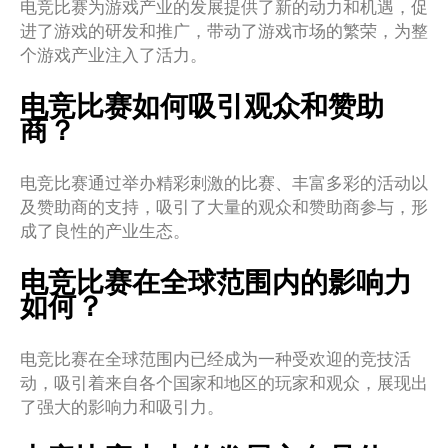
电竞比赛为游戏产业的发展提供了新的动力和机遇，促
进了游戏的研发和推广，带动了游戏市场的繁荣，为整
个游戏产业注入了活力。
电竞比赛如何吸引观众和赞助
商？
电竞比赛通过举办精彩刺激的比赛、丰富多彩的活动以
及赞助商的支持，吸引了大量的观众和赞助商参与，形
成了良性的产业生态。
电竞比赛在全球范围内的影响力
如何？
电竞比赛在全球范围内已经成为一种受欢迎的竞技活
动，吸引着来自各个国家和地区的玩家和观众，展现出
了强大的影响力和吸引力。