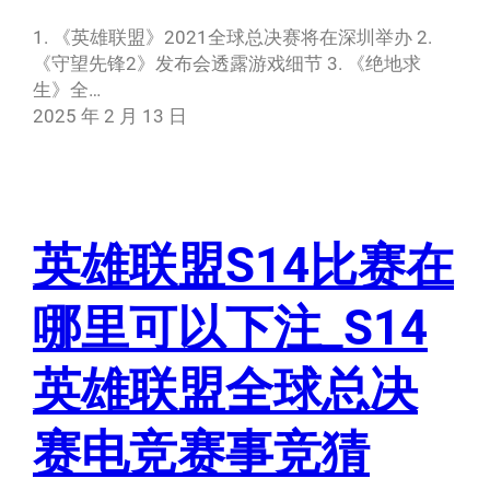
1. 《英雄联盟》2021全球总决赛将在深圳举办 2.
《守望先锋2》发布会透露游戏细节 3. 《绝地求
生》全…
2025 年 2 月 13 日
英雄联盟S14比赛在
哪里可以下注_S14
英雄联盟全球总决
赛电竞赛事竞猜