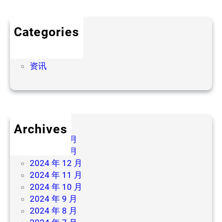
英
赛
雄
事
联
Categories
竞
盟
文章
猜
全
新闻
球
资讯
总
决
赛
电
竞
Archives
赛
2025 年 2 月
事
2025 年 1 月
竞
2024 年 12 月
猜
2024 年 11 月
2024 年 10 月
2024 年 9 月
2024 年 8 月