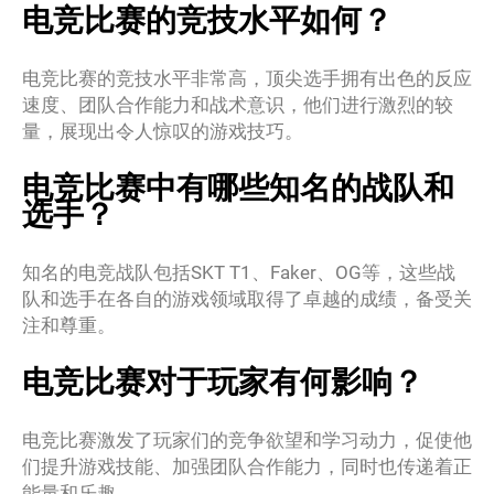
电竞比赛的竞技水平如何？
电竞比赛的竞技水平非常高，顶尖选手拥有出色的反应
速度、团队合作能力和战术意识，他们进行激烈的较
量，展现出令人惊叹的游戏技巧。
电竞比赛中有哪些知名的战队和
选手？
知名的电竞战队包括SKT T1、Faker、OG等，这些战
队和选手在各自的游戏领域取得了卓越的成绩，备受关
注和尊重。
电竞比赛对于玩家有何影响？
电竞比赛激发了玩家们的竞争欲望和学习动力，促使他
们提升游戏技能、加强团队合作能力，同时也传递着正
能量和乐趣。