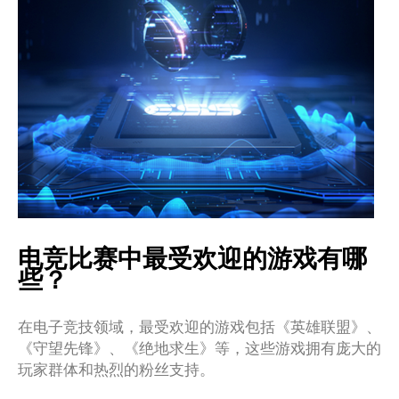
电竞比赛中最受欢迎的游戏有哪
些？
在电子竞技领域，最受欢迎的游戏包括《英雄联盟》、
《守望先锋》、《绝地求生》等，这些游戏拥有庞大的
玩家群体和热烈的粉丝支持。