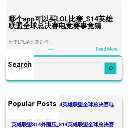
英
啥
雄
_
联
哪个app可以买LOL比赛_S14英雄
S
盟
联盟全球总决赛电竞赛事竞猜
1
S
4
1
英
对于LPL的比赛进行…
4
雄
：
Read More
外
联
哪
围
盟
个
Search
压
S
全
a
_
e
球
p
S
a
总
p
1
r
决
可
4
c
赛
以
英
h
Popular Posts
电
买
LOL盘口网站叫啥_S14英雄联盟全球总决赛电
雄
竞
L
竞赛事竞猜
联
赛
O
2025 年 2 月 15 日
盟
事
英雄联盟S14外围压_S14英雄联盟全球总决赛
L
全