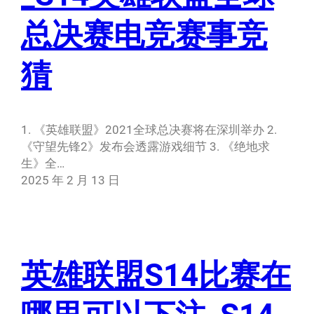
总决赛电竞赛事竞
猜
1. 《英雄联盟》2021全球总决赛将在深圳举办 2.
《守望先锋2》发布会透露游戏细节 3. 《绝地求
生》全…
2025 年 2 月 13 日
英雄联盟S14比赛在