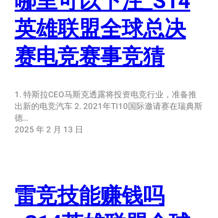
哪里可以下注_S14
英雄联盟全球总决
赛电竞赛事竞猜
1. 特斯拉CEO马斯克透露将投资电竞行业，准备推
出新的电竞汽车 2. 2021年TI10国际邀请赛在瑞典斯
德…
2025 年 2 月 13 日
雷竞技能赚钱吗