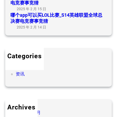
竞
电竞赛事竞猜
比
球
猜
赛
2025 年 2 月 15 日
总
哪个app可以买LOL比赛_S14英雄联盟全球总
_
决
决赛电竞赛事竞猜
S
赛
2025 年 2 月 14 日
1
电
4
竞
英
赛
雄
事
联
Categories
竞
盟
文章
猜
全
新闻
球
资讯
总
决
赛
电
竞
Archives
赛
2025 年 2 月
事