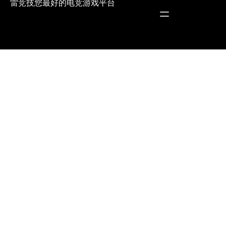
雷竞技您最好的电竞游戏平台