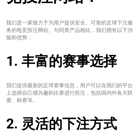
我们是一家致力于为用户提供安全、可靠的足球下注服
务的电竞投注网站。与同类产品相比，我们拥有以下功
能和优势：
1. 丰富的赛事选择
我们提供最新的足球赛事信息，用户可以在我们的平台
上选择自己感兴趣的比赛进行投注，包括国内外各大联
赛、杯赛等。
2. 灵活的下注方式