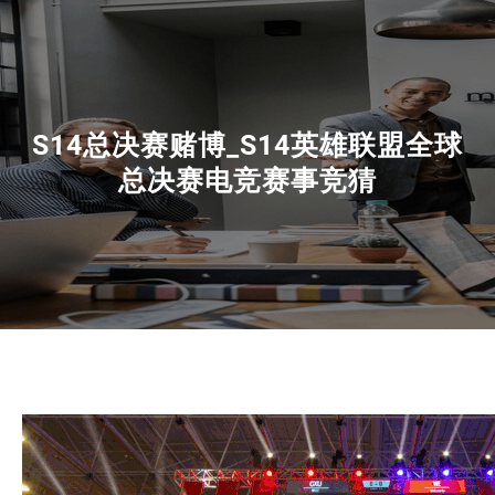
r
c
h
S14总决赛赌博_S14英雄联盟全球
总决赛电竞赛事竞猜