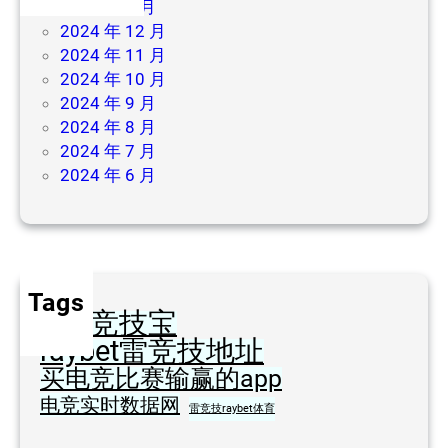
2025 年 1 月
竞
2024 年 12 月
猜
2024 年 11 月
2024 年 10 月
2024 年 9 月
2024 年 8 月
2024 年 7 月
2024 年 6 月
Tags
JJB竞技宝
raybet雷竞技地址
买电竞比赛输赢的app
电竞实时数据网
雷竞技raybet体育