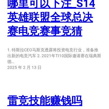
哪里可以下注_S14
英雄联盟全球总决
赛电竞赛事竞猜
1. 特斯拉CEO马斯克透露将投资电竞行业，准备推
出新的电竞汽车 2. 2021年TI10国际邀请赛在瑞典斯
德…
2025 年 2 月 13 日
雷竞技能赚钱吗