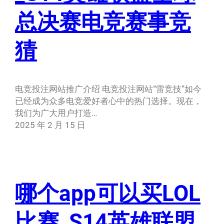
总决赛电竞赛事竞
猜
电竞投注网站推广介绍 电竞投注网站“雷竞技”如今
已经成为众多电竞爱好者心中的热门选择。现在，
我们为广大用户打造…
2025 年 2 月 15 日
哪个app可以买LOL
比赛_S14英雄联盟