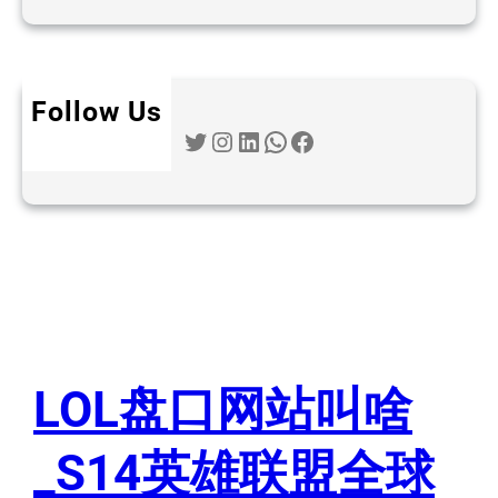
Follow Us
Twitter
Instagram
LinkedIn
WhatsApp
Facebook
LOL盘口网站叫啥
_S14英雄联盟全球