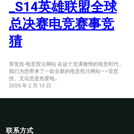
_S14英雄联盟全球
总决赛电竞赛事竞
猜
雷竞技-电竞投注网站 在这个充满激情的电竞时代，
我们为您带来了一款全新的电竞投注网站——雷竞
技。无论您是热爱电…
2025 年 2 月 12 日
联系方式