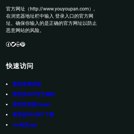
官方网址（http://www.youyoupan.com）,
在浏览器地址栏中输入 登录入口的官方网
址。确保你输入的是正确的官方网址以防止
恶意网站的风险。
Facebook
Twitter
LinkedIn
Pinterest
快速访问
雷电竞网页版
雷竞技APP官方网站
雷竞技竞猜raybet
雷竞技RAYBET下载
ray电竞app