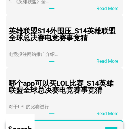
1. 《英雄联盟》全…
：
Read More
L
O
L
英雄联盟S14外围压_S14英雄联盟
盘
全球总决赛电竞赛事竞猜
口
网
电竞投注网站推广介绍…
站
：
Read More
叫
英
啥
雄
_
联
哪个app可以买LOL比赛_S14英雄
S
盟
联盟全球总决赛电竞赛事竞猜
1
S
4
1
英
对于LPL的比赛进行…
4
雄
：
Read More
外
联
哪
围
盟
个