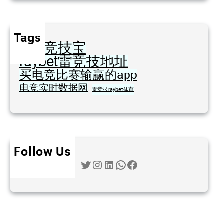
Tags
JJB竞技宝
raybet雷竞技地址
买电竞比赛输赢的app
电竞实时数据网
雷竞技raybet体育
Follow Us
Twitter
Instagram
LinkedIn
WhatsApp
Facebook