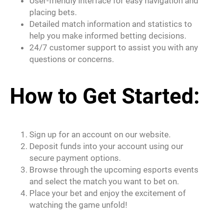
User-friendly interface for easy navigation and
placing bets.
Detailed match information and statistics to
help you make informed betting decisions.
24/7 customer support to assist you with any
questions or concerns.
How to Get Started:
Sign up for an account on our website.
Deposit funds into your account using our
secure payment options.
Browse through the upcoming esports events
and select the match you want to bet on.
Place your bet and enjoy the excitement of
watching the game unfold!