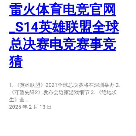
雷火体育电竞官网
_S14英雄联盟全球
总决赛电竞赛事竞
猜
1. 《英雄联盟》2021全球总决赛将在深圳举办 2.
《守望先锋2》发布会透露游戏细节 3. 《绝地求
生》全…
2025 年 2 月 13 日