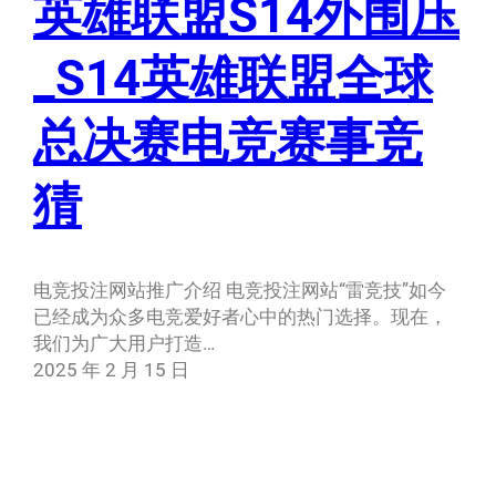
英雄联盟S14外围压
_S14英雄联盟全球
总决赛电竞赛事竞
猜
电竞投注网站推广介绍 电竞投注网站“雷竞技”如今
已经成为众多电竞爱好者心中的热门选择。现在，
我们为广大用户打造…
2025 年 2 月 15 日