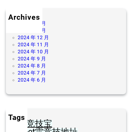
电
竞
Archives
赛
2025 年 2 月
事
2025 年 1 月
竞
2024 年 12 月
猜
2024 年 11 月
2024 年 10 月
2024 年 9 月
2024 年 8 月
2024 年 7 月
2024 年 6 月
Tags
JJB竞技宝
raybet雷竞技地址