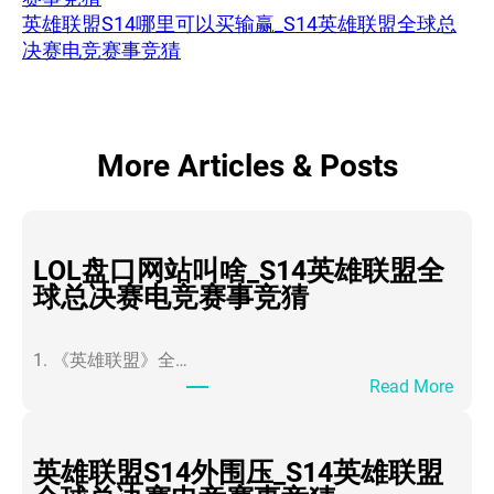
英雄联盟S14哪里可以买输赢_S14英雄联盟全球总
决赛电竞赛事竞猜
More Articles & Posts
LOL盘口网站叫啥_S14英雄联盟全
球总决赛电竞赛事竞猜
1. 《英雄联盟》全…
：
Read More
L
O
L
英雄联盟S14外围压_S14英雄联盟
盘