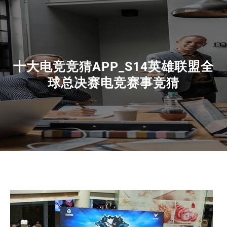
r
c
h
十大电竞竞猜APP_S14英雄联盟全
球总决赛电竞赛事竞猜