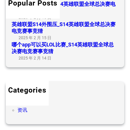
Popular Posts
电
买
LOL盘口网站叫啥_S14英雄联盟全球总决赛电
雄
竞
L
竞赛事竞猜
联
赛
O
2025 年 2 月 15 日
盟
事
英雄联盟S14外围压_S14英雄联盟全球总决赛
L
全
竞
电竞赛事竞猜
比
球
猜
赛
2025 年 2 月 15 日
总
哪个app可以买LOL比赛_S14英雄联盟全球总
_
决
决赛电竞赛事竞猜
S
赛
2025 年 2 月 14 日
1
电
4
竞
英
赛
雄
事
联
Categories
竞
盟
文章
猜
全
新闻
球
资讯
总
决
赛