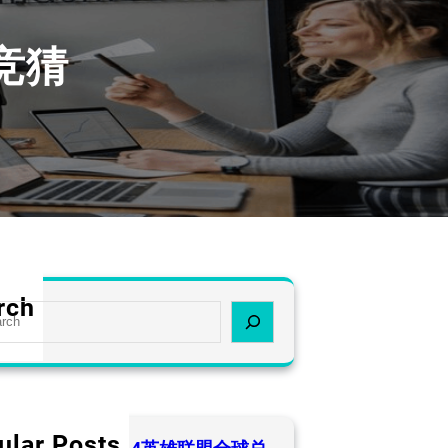
竞猜
rch
ular Posts