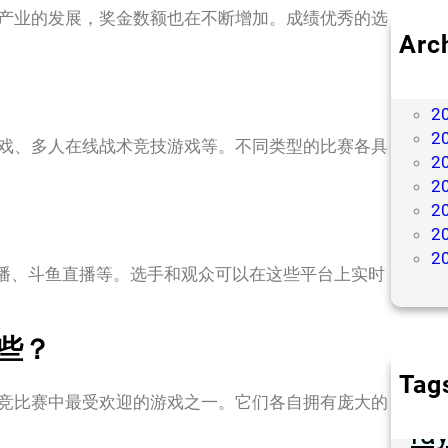
产业的发展，奖金数额也在不断增加。成绩优秀的选
Arc
2
2
2
2
戏、多人在线战术竞技游戏等。不同类型的比赛各具
2
2
2
2
2
虎牙直播、斗鱼直播等。选手和观众可以在这些平台上实时
哪些？
Tag
J
竞比赛中最受欢迎的游戏之一。它们各自拥有庞大的
r