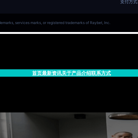
首页
最新资讯
关于
产品
介绍
联系方式