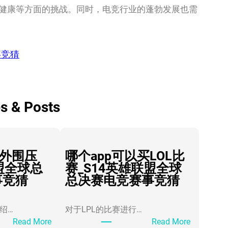
健康等方面的挑战。同时，电竞行业的蓬勃发展也需
事竞猜
es & Posts
4外围压
哪个app可以买LOL比
联盟全球总
赛_S14英雄联盟全球
事竞猜
总决赛电竞赛事竞猜
绍…
对于LPL的比赛进行…
：
：
Read More
Read More