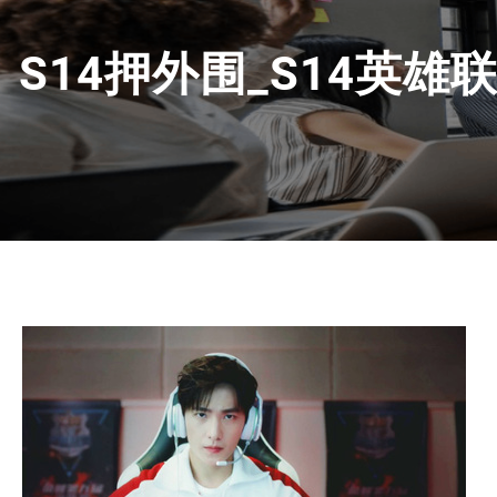
S14押外围_S14英