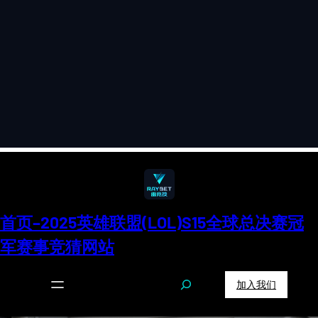
首页–2025英雄联盟(LOL)s15全球总决赛冠
军赛事竞猜网站
S
加入我们
e
a