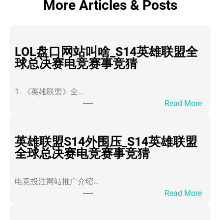
More Articles & Posts
LOL盘口网站叫啥_S14英雄联盟全
球总决赛电竞赛事竞猜
1. 《英雄联盟》全…
：
Read More
L
O
L
英雄联盟S14外围压_S14英雄联盟
盘
全球总决赛电竞赛事竞猜
口
网
电竞投注网站推广介绍…
站
：
Read More
叫
英
啥
雄