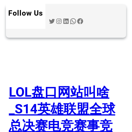
Follow Us
Twitter
Instagram
LinkedIn
WhatsApp
Facebook
LOL盘口网站叫啥
_S14英雄联盟全球
总决赛电竞赛事竞