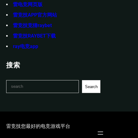
雷电竞网页版
雷竞技APP官方网站
雷竞技竞猜raybet
雷竞技RAYBET下载
ray电竞app
搜索
S
Search
e
a
r
c
h
雷竞技您最好的电竞游戏平台