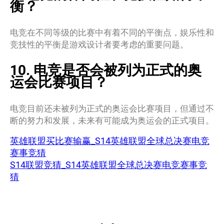
衡？
电竞在不同等级的比赛中有着不同的平衡点，娱乐性和
竞技性的平衡是游戏设计者要考虑的重要问题。
10. 电竞是否会被列为正式的奥
运会比赛项目？
电竞目前还未被列为正式的奥运会比赛项目，但通过不
断的努力和发展，未来有可能成为奥运会的正式项目。
英雄联盟买比赛输赢_S14英雄联盟全球总决赛电竞
赛事竞猜
S14联盟竞猜_S14英雄联盟全球总决赛电竞赛事竞
猜