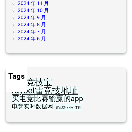
2024 年 11 月
2024 年 10 月
2024 年 9 月
2024 年 8 月
2024 年 7 月
2024 年 6 月
Tags
JJB竞技宝
raybet雷竞技地址
买电竞比赛输赢的app
电竞实时数据网
雷竞技raybet体育