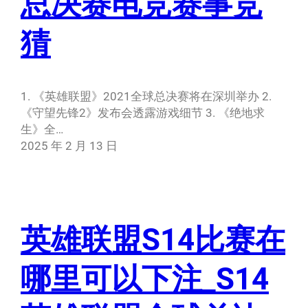
总决赛电竞赛事竞
猜
1. 《英雄联盟》2021全球总决赛将在深圳举办 2.
《守望先锋2》发布会透露游戏细节 3. 《绝地求
生》全…
2025 年 2 月 13 日
英雄联盟S14比赛在
哪里可以下注_S14