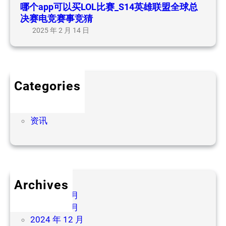
总
哪个app可以买LOL比赛_S14英雄联盟全球总
_
决
决赛电竞赛事竞猜
S
赛
2025 年 2 月 14 日
1
电
4
竞
英
赛
雄
事
联
Categories
竞
盟
文章
猜
全
新闻
球
资讯
总
决
赛
电
竞
Archives
赛
2025 年 2 月
事
2025 年 1 月
竞
2024 年 12 月
猜