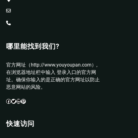
哪里能找到我们?
官方网址（http://www.youyoupan.com）,
在浏览器地址栏中输入 登录入口的官方网
址。确保你输入的是正确的官方网址以防止
恶意网站的风险。
Facebook
Twitter
LinkedIn
Pinterest
快速访问