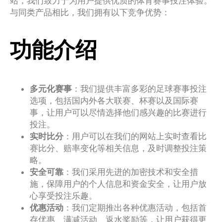
站，我们致力于为用户提供优质的体育赛事投注体验。
与同类产品相比，我们拥有以下竞争优势：
功能介绍
多元化赛事
：我们提供丰富多彩的足球赛事投注
选项，包括国内外各大联赛、杯赛以及国际赛
事，让用户可以尽情选择他们感兴趣的比赛进行
投注。
实时比分
：用户可以在我们的网站上实时查看比
赛比分、赔率变化等相关信息，及时调整投注策
略。
安全可靠
：我们采用先进的加密技术和安全措
施，保障用户的个人信息和资金安全，让用户放
心享受投注乐趣。
优惠活动
：我们定期推出各种优惠活动，包括首
存优惠、满减活动、返水奖励等，让用户获得更