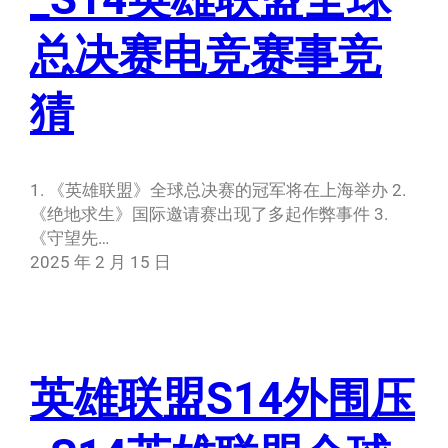
总决赛电竞赛事竞
猜
1. 《英雄联盟》全球总决赛的冠军将在上海举办 2.
《绝地求生》国际邀请赛出现了多起作弊事件 3.
《守望先…
2025 年 2 月 15 日
英雄联盟S14外围压