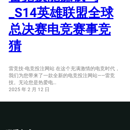
_S14英雄联盟全球
总决赛电竞赛事竞
猜
雷竞技-电竞投注网站 在这个充满激情的电竞时代，
我们为您带来了一款全新的电竞投注网站——雷竞
技。无论您是热爱电…
2025 年 2 月 12 日