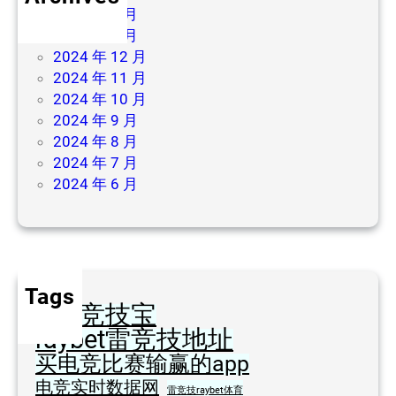
赛
2025 年 2 月
事
2025 年 1 月
竞
2024 年 12 月
猜
2024 年 11 月
2024 年 10 月
2024 年 9 月
2024 年 8 月
2024 年 7 月
2024 年 6 月
Tags
JJB竞技宝
raybet雷竞技地址
买电竞比赛输赢的app
电竞实时数据网
雷竞技raybet体育