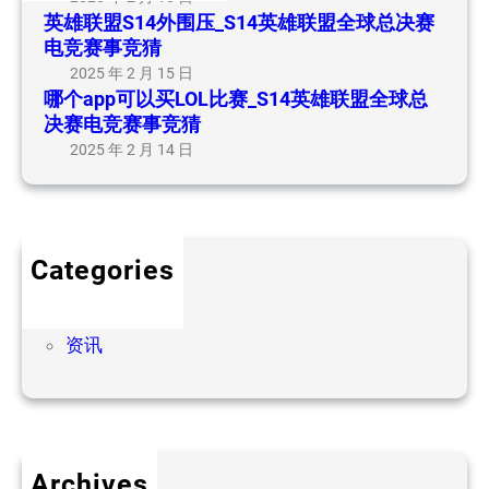
盟
事
英雄联盟S14外围压_S14英雄联盟全球总决赛
L
全
竞
电竞赛事竞猜
比
球
猜
赛
2025 年 2 月 15 日
总
哪个app可以买LOL比赛_S14英雄联盟全球总
_
决
决赛电竞赛事竞猜
S
赛
2025 年 2 月 14 日
1
电
4
竞
英
赛
雄
事
联
Categories
竞
盟
文章
猜
全
新闻
球
资讯
总
决
赛
电
竞
Archives