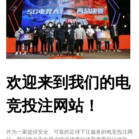
欢迎来到我们的电
竞投注网站！
作为一家提供安全、可靠的足球下注服务的电竞投注网