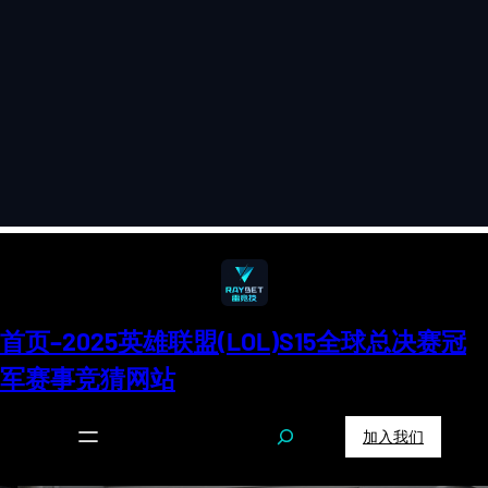
首页–2025英雄联盟(LOL)s15全球总决赛冠
军赛事竞猜网站
S
加入我们
e
a