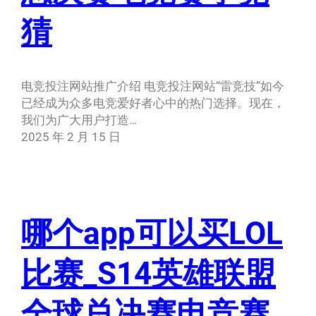
猜
电竞投注网站推广介绍 电竞投注网站“雷竞技”如今
已经成为众多电竞爱好者心中的热门选择。现在，
我们为广大用户打造…
2025 年 2 月 15 日
哪个app可以买LOL
比赛_S14英雄联盟
全球总决赛电竞赛