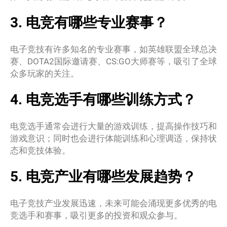
3. 电竞有哪些专业赛事？
电子竞技有许多知名的专业赛事，如英雄联盟全球总决
赛、DOTA2国际邀请赛、CS:GO大师赛等，吸引了全球
众多玩家的关注。
4. 电竞选手有哪些训练方式？
电竞选手通常会进行大量的游戏训练，提高操作技巧和
游戏意识；同时也会进行体能训练和心理调适，保持状
态和竞技体验。
5. 电竞产业有哪些发展趋势？
电子竞技产业发展迅速，未来可能会涌现更多优秀的电
竞选手和赛事，吸引更多的投资和观众参与。