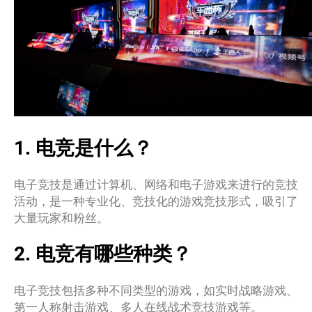
1. 电竞是什么？
电子竞技是通过计算机、网络和电子游戏来进行的竞技
活动，是一种专业化、竞技化的游戏竞技形式，吸引了
大量玩家和粉丝。
2. 电竞有哪些种类？
电子竞技包括多种不同类型的游戏，如实时战略游戏、
第一人称射击游戏、多人在线战术竞技游戏等。