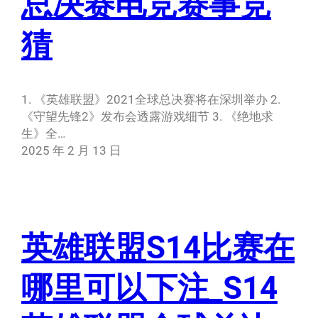
总决赛电竞赛事竞
猜
1. 《英雄联盟》2021全球总决赛将在深圳举办 2.
《守望先锋2》发布会透露游戏细节 3. 《绝地求
生》全…
2025 年 2 月 13 日
英雄联盟S14比赛在
哪里可以下注_S14