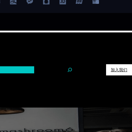
S
加入我们
e
a
r
c
h