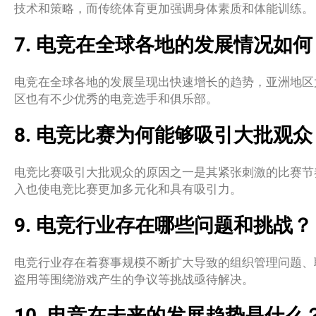
技术和策略，而传统体育更加强调身体素质和体能训练。
7. 电竞在全球各地的发展情况如何
电竞在全球各地的发展呈现出快速增长的趋势，亚洲地区
区也有不少优秀的电竞选手和俱乐部。
8. 电竞比赛为何能够吸引大批观众
电竞比赛吸引大批观众的原因之一是其紧张刺激的比赛节
入也使电竞比赛更加多元化和具有吸引力。
9. 电竞行业存在哪些问题和挑战？
电竞行业存在着赛事规模不断扩大导致的组织管理问题、
盗用等围绕游戏产生的争议等挑战亟待解决。
10. 电竞在未来的发展趋势是什么