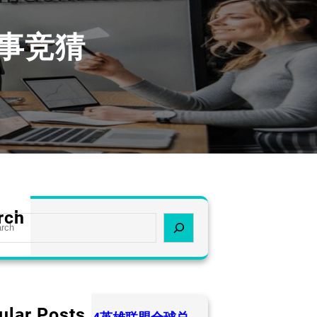
赛事竞猜
rch
ular Posts