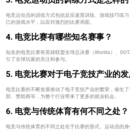
电竞运动员的训练方式包括反应速度训练、游戏技巧练习
己的游戏水平，以应对激烈的比赛局面。
4. 电竞比赛有哪些知名赛事？
知名的电竞比赛有英雄联盟全球总决赛（Worlds）、DOT
引了全球玩家的关注和参与。
5. 电竞比赛对于电子竞技产业的
电竞比赛的不断发展推动了电子竞技产业的繁荣，催生了
部、赞助商等，为整个行业带来了更多的就业机会。
6. 电竞与传统体育有何不同之处？
电竞与传统体育的不同之处在于比赛的形式、运动员的身