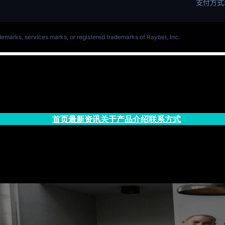
首页
最新资讯
关于
产品
介绍
联系方式