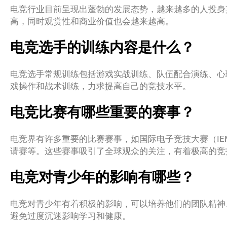
电竞行业目前呈现出蓬勃的发展态势，越来越多的人投身
高，同时观赏性和商业价值也会越来越高。
电竞选手的训练内容是什么？
电竞选手常规训练包括游戏实战训练、队伍配合演练、心
戏操作和战术训练，力求提高自己的竞技水平。
电竞比赛有哪些重要的赛事？
电竞界有许多重要的比赛赛事，如国际电子竞技大赛（IEM
请赛等。这些赛事吸引了全球观众的关注，有着极高的竞
电竞对青少年的影响有哪些？
电竞对青少年有着积极的影响，可以培养他们的团队精神
避免过度沉迷影响学习和健康。