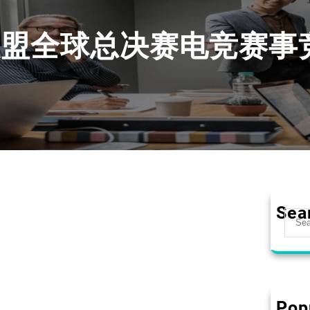
雄联盟全球总决赛电竞赛事
Sea
S
e
a
r
c
h
Pop