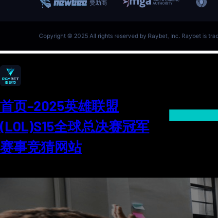
跳
至
内
容
首页–2025英雄联盟
(LOL)s15全球总决赛冠军
赛事竞猜网站