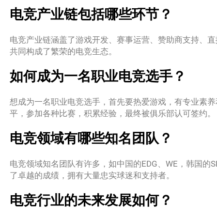
电竞产业链包括哪些环节？
电竞产业链涵盖了游戏开发、赛事运营、赞助商支持、直
共同构成了繁荣的电竞生态。
如何成为一名职业电竞选手？
想成为一名职业电竞选手，首先要热爱游戏，有专业素养
平，参加各种比赛，积累经验，最终被俱乐部认可签约。
电竞领域有哪些知名团队？
电竞领域知名团队有许多，如中国的EDG、WE，韩国的S
了卓越的成绩，拥有大量忠实球迷和支持者。
电竞行业的未来发展如何？