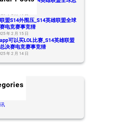
L盘口网站叫啥_S14英雄联盟全球总
电竞赛事竞猜
025 年 2 月 15 日
联盟S14外围压_S14英雄联盟全球
赛电竞赛事竞猜
025 年 2 月 15 日
app可以买LOL比赛_S14英雄联盟
总决赛电竞赛事竞猜
025 年 2 月 14 日
egories
章
闻
讯