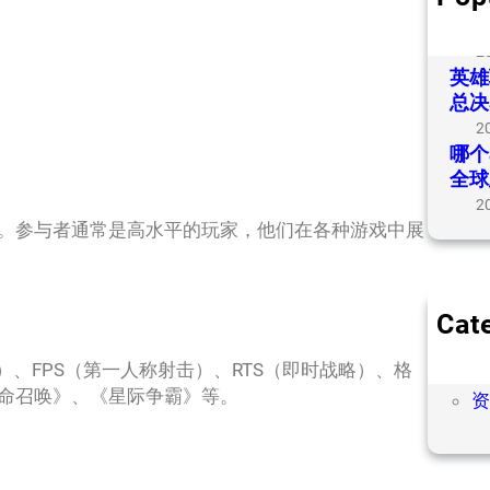
LO
决赛
2
英雄
总决
2
哪个
全球
2
。参与者通常是高水平的玩家，他们在各种游戏中展
Cat
文
、FPS（第一人称射击）、RTS（即时战略）、格
新
命召唤》、《星际争霸》等。
资