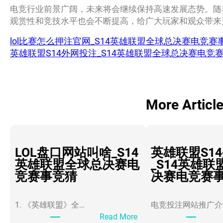
电竞行业前景广阔，未来将会继续保持高速发展态势。随
观赏性和竞技水平也会不断提高，给广大玩家和观众带来
lol比赛怎么押注官网_S14英雄联盟全球总决赛电竞赛
英雄联盟S14外网投注_S14英雄联盟全球总决赛电竞
More Articl
LOL盘口网站叫啥_S14
英雄联盟S1
英雄联盟全球总决赛电
_S14英雄
竞赛事竞猜
决赛电竞赛
1. 《英雄联盟》全…
电竞投注网站推广介
：
Read More