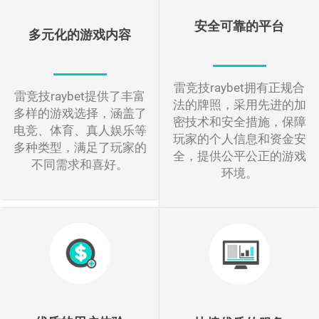
安全可靠的平台
多元化的游戏内容
雷竞技raybet拥有正规合
雷竞技raybet提供了丰富
法的牌照，采用先进的加
多样的游戏选择，涵盖了
密技术和安全措施，保障
电竞、体育、真人娱乐等
玩家的个人信息和资金安
多种类型，满足了玩家的
全，提供公平公正的游戏
不同需求和喜好。
环境。