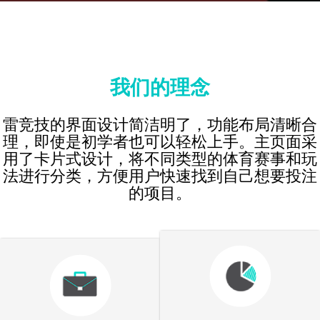
我们的理念
雷竞技的界面设计简洁明了，功能布局清晰合
理，即使是初学者也可以轻松上手。主页面采
用了卡片式设计，将不同类型的体育赛事和玩
法进行分类，方便用户快速找到自己想要投注
的项目。