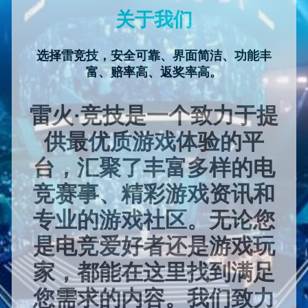
关于我们
选择雷竞技，安全可靠、界面简洁、功能丰
富、赔率高、返奖率高。
雷火·竞技是一个致力于提
供最优质游戏体验的平
台，汇聚了丰富多样的电
竞赛事、精彩游戏资讯和
专业的游戏社区。无论您
是电竞爱好者还是游戏玩
家，都能在这里找到满足
您需求的内容。我们致力