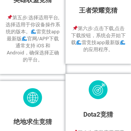
王者荣耀竞猜
第五步:选择适用平台,
选择适用于你设备操作系
第六步:点击下载,点击
统的版本。
雷竞技app
下载按钮，系统会开始下
最新版
官网/APP下载
载
雷竞技app最新版
通常支持 iOS 和
的应用程序。
Android，确保选择正确
的平台。
Dota2竞猜
绝地求生竞猜