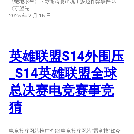
《绝地求生》国际邀请赛出现了多起作弊事件 3.
《守望先…
2025 年 2 月 15 日
英雄联盟S14外围压
_S14英雄联盟全球
总决赛电竞赛事竞
猜
电竞投注网站推广介绍 电竞投注网站“雷竞技”如今